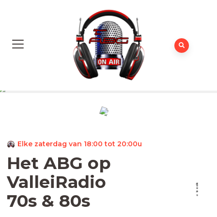
Elke zaterdag van 18:00 tot 20:00u
Het ABG op
ValleiRadio
k
o
o
b
70s & 80s
e
c
a
F