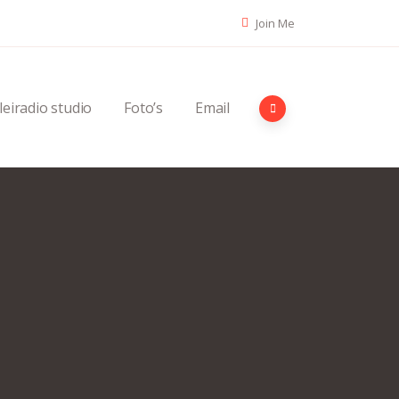
Join Me
leiradio studio
Foto’s
Email