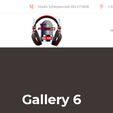
Studio Scherpenzeel 033-2774545
't 
H
Gallery 6