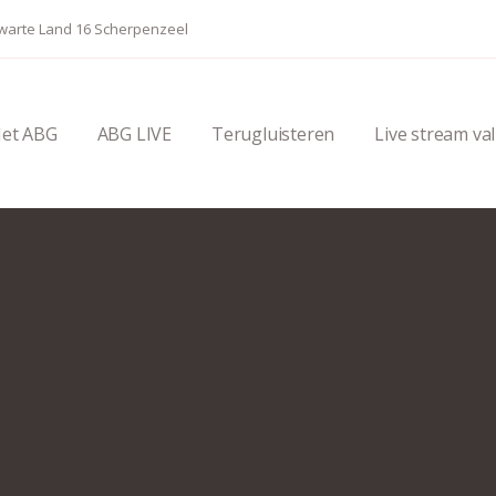
Zwarte Land 16 Scherpenzeel
et ABG
ABG LIVE
Terugluisteren
Live stream val